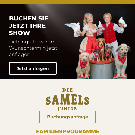
BUCHEN SIE
JETZT IHRE
SHOW
Lieblingsshow zum
Wunschtermin jetzt
anfragen
Jetzt anfragen
Buchungsanfrage
FAMILIENPROGRAMME