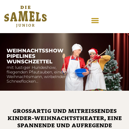
WEIHNACHTSSHOW
PIPELINES
WUNSCHZETTEL
mit lustiger Hundeshow,
fliegenden Pfautauben, einem
Weihnachtsmann, wirbelnden
Schneeflocken...
GROSSARTIG UND MITREISSENDES KI
NDER-WEIHNACHTSTHEATER, EINE SP
ANNENDE UND AUFREGENDE WE